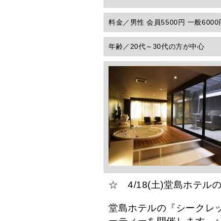
料金／
男性 会員5500円 一般600
年齢／
20代～30代の方が中心
☆ 4/18(土)堂島ホ
堂島ホテルの『シークレ