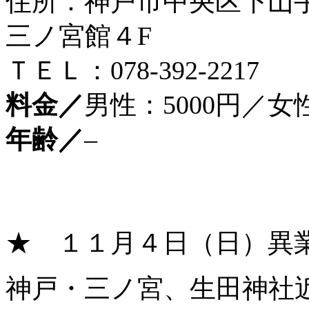
住所：神戸市中央区下山
三ノ宮館４F
ＴＥＬ：078-392-2217
料金／
男性：5000円／女性
年齢／
–
★ １１月４日（日）異
神戸・三ノ宮、生田神社