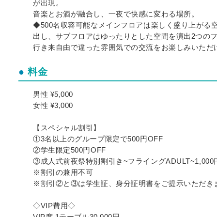
が出現。
音楽とお酒が融合し、一夜で快感に変わる場所。
◆500名収容可能なメインフロアは楽しく盛り上がる
出し、サブフロアはゆったりとした空間を演出️2つの
行き来自由で違った雰囲気での交流をお楽しみいただ
料金
男性 ¥5,000
女性 ¥3,000
【スペシャル割引】
①3名以上のグループ限定で500円OFF
②️学生限定500円OFF
③成人式前夜祭特別割引き~フライングADULT~1,000
※割引の兼用不可
※割引②と③は学生証、身分証明書をご提示いただき
◇VIP費用◇