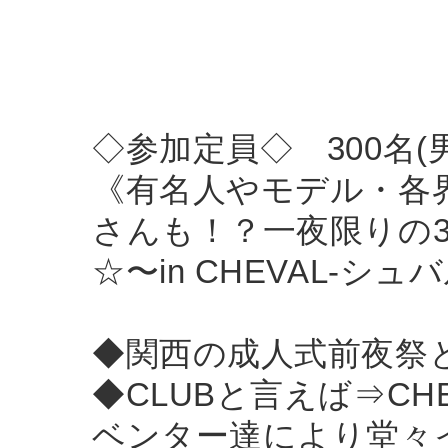
◇参加定員◇ 300名(男
《有名人やモデル・各
さんも！？一夜限りの300
☆〜in CHEVAL-
◆関西の成人式前夜祭と
◆CLUBと言えば⇒C
ベンター達により堂々