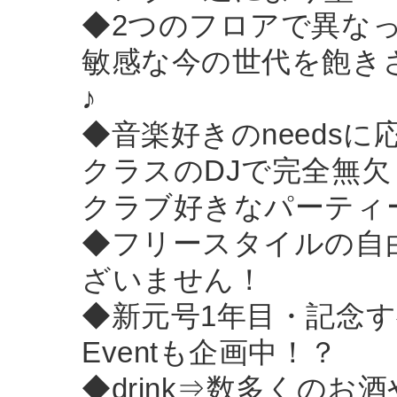
◆2つのフロアで異な
敏感な今の世代を飽き
♪
◆音楽好きのneeds
クラスのDJで完全無欠
クラブ好きなパーティ
◆フリースタイルの自由な
ざいません！
◆新元号1年目・記念すべ
Eventも企画中！？
◆drink⇒数多くの