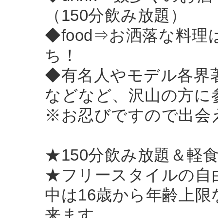
（150分飲み放題）
◆food⇒お洒落な料理
ち！
◆有名人やモデル各界
などなど、沢山の方に
※お忍びですので出会え
★150分飲み放題＆軽
★フリースタイルの自由
中は16歳から年齢上
来ます。