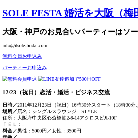
SOLE FESTA 婚活を大
大阪・神戸のお見合いパーティーはソーレフェ
info@ilsole-bridal.com
無料会員お申込み
パーティーお申込み
12/23（祝日）恋活・婚活・ビジネス交流
日時／
2011年12月23日（祝日）16時30分スタート（18時30
場所／
店名：シングルスラウンジ STYLE
住所：大阪府中央区心斎橋筋2-6-14アクロスビル10F
ＴＥＬ：-
料金／
男性：5000円／女性：3500円
年齢／
–