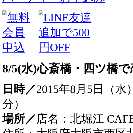
8/5(水)心斎橋・四ツ橋
日時／
2015年8月5日（水
分）
場所／
店名：北堀江 CAFE