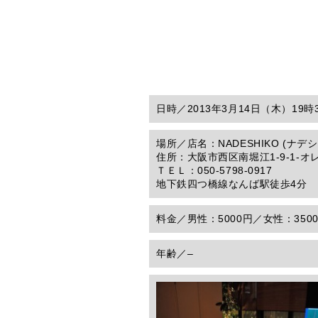
日時／
2013年3月14日（木）19
場所／
店名：NADESHIKO (ナデシ
住所：大阪市西区南堀江1-9-1-オ
ＴＥＬ：050-5798-0917
地下鉄四つ橋線なんば駅徒歩4分
料金／
男性：5000円／女性：350
年齢／
–